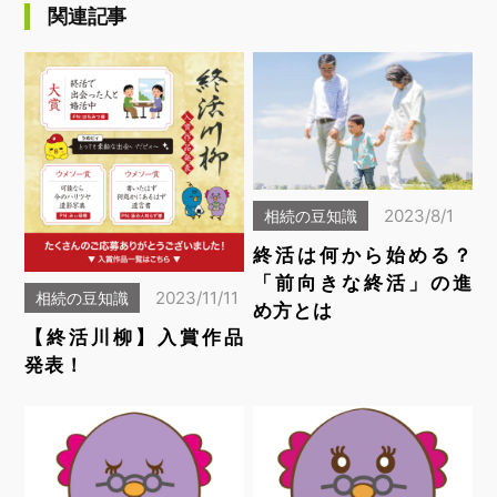
関連記事
2023/8/1
相続の豆知識
終活は何から始める？
「前向きな終活」の進
2023/11/11
相続の豆知識
め方とは
【終活川柳】入賞作品
発表！