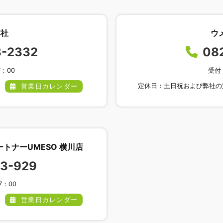
本社
ウ
8-2332
08
7：00
受付 
日
定休日：土日祝および弊社
営業日カレンダー
トナーUMESO 横川店
83-929
7：00
日
営業日カレンダー